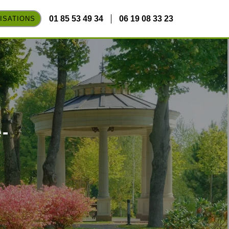
01 85 53 49 34
06 19 08 33 23
ISATIONS
-