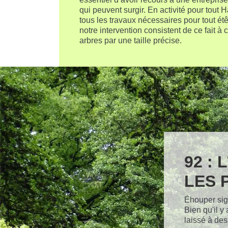
qui peuvent surgir. En activité pour tout
tous les travaux nécessaires pour tout étê
notre intervention consistent de ce fait à 
arbres par une taille précise.
92 :
LES 
Éhouper sign
Bien qu'il y 
laissé à de