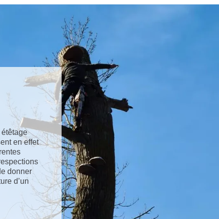
 étêtage
ent en effet
érentes
 respections
 de donner
ture d’un