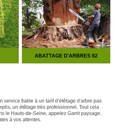
ABATTAGE D'ARBRES 92
TA
service fiable à un tarif d’étêtage d'arbre pas
lis, un étêtage très professionnel. Tout cela
ans le Hauts-de-Seine, appelez Garrit paysage.
es à vos attentes.