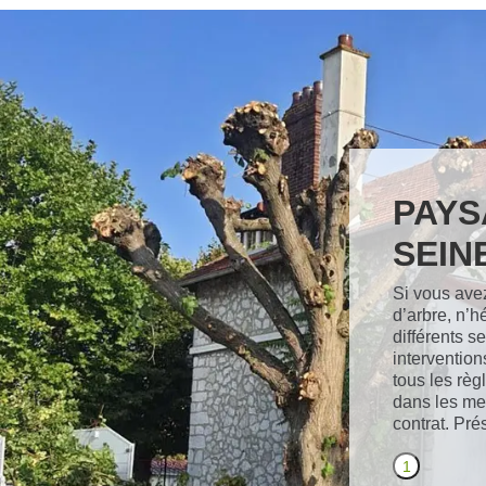
PAYS
SEIN
Si vous avez
d’arbre, n’h
différents s
intervention
tous les règ
dans les mei
contrat. Pr
1