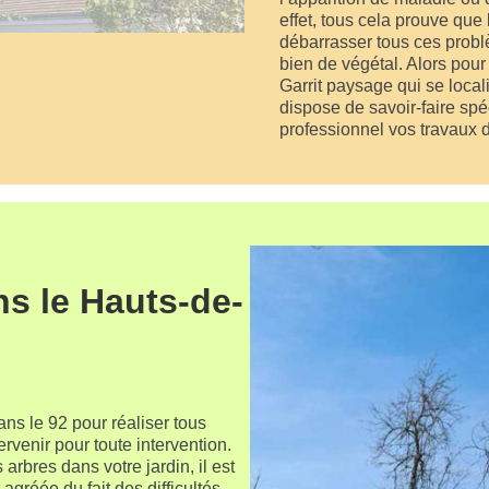
effet, tous cela prouve que
débarrasser tous ces problè
bien de végétal. Alors pour 
Garrit paysage qui se loca
dispose de savoir-faire spé
professionnel vos travaux d
ns le Hauts-de-
s le 92 pour réaliser tous
rvenir pour toute intervention.
arbres dans votre jardin, il est
agréée du fait des difficultés