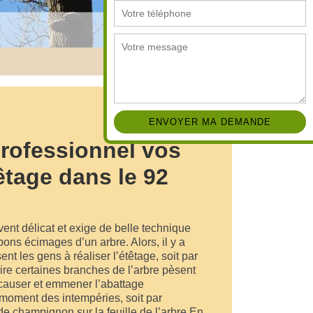
professionnel vos
êtage dans le 92
vent délicat et exige de belle technique
bons écimages d’un arbre. Alors, il y a
nt les gens à réaliser l’étêtage, soit par
dire certaines branches de l’arbre pèsent
 causer et emmener l’abattage
moment des intempéries, soit par
de champignon sur la feuille de l’arbre En