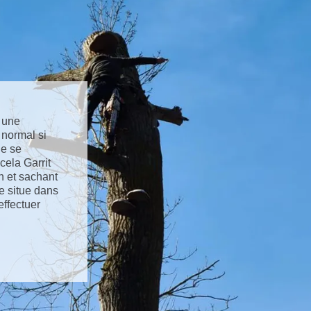
r une
 normal si
de se
 cela Garrit
n et sachant
e situe dans
effectuer