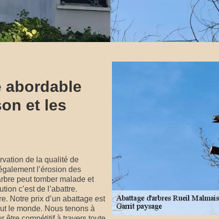
e abordable
on et les
vation de la qualité de
 également l’érosion des
’arbre peut tomber malade et
ution c’est de l’abattre.
re. Notre prix d’un abattage est
 tout le monde. Nous tenons à
r être compétitif à travers toute