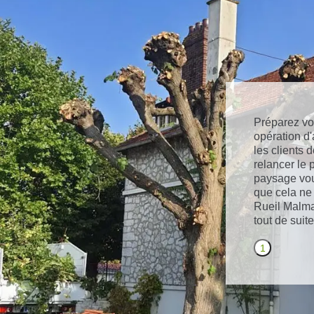
Préparez vou
opération d'
les clients 
relancer le p
paysage vous
que cela ne 
Rueil Malma
tout de suite
1