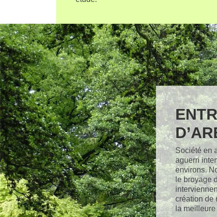
ENTR
D’AR
Société en a
aguerri inte
environs. No
le broyage d
intervienne
création de 
la meilleur