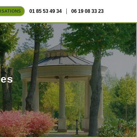
01 85 53 49 34
06 19 08 33 23
ISATIONS
res