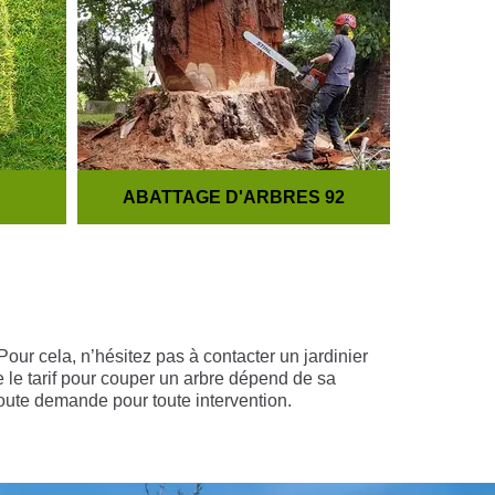
ABATTAGE D'ARBRES 92
TA
Pour cela, n’hésitez pas à contacter un jardinier
e le tarif pour couper un arbre dépend de sa
toute demande pour toute intervention.