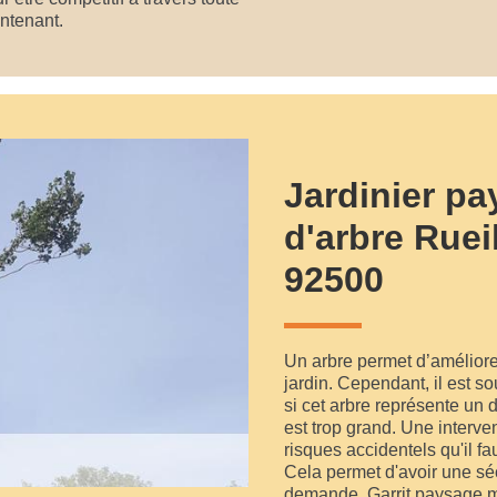
intenant.
Jardinier pa
d'arbre Ruei
92500
Un arbre permet d’améliorer
jardin. Cependant, il est s
si cet arbre représente un da
est trop grand. Une interve
risques accidentels qu'il fau
Cela permet d'avoir une séc
demande, Garrit paysage me