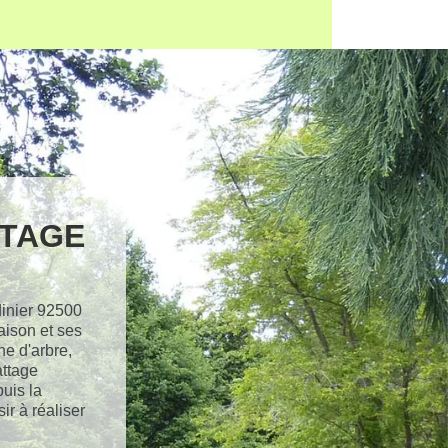
TTAGE
dinier 92500
aison et ses
ne d'arbre,
attage
uis la
ir à réaliser