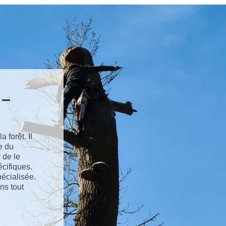
 –
 forêt. Il
e du
r de le
cifiques.
pécialisée.
ns tout