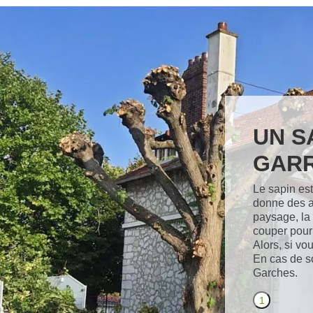
UN S
GARR
Le sapin est
donne des a
paysage, la c
couper pour 
Alors, si vo
En cas de s
Garches.
1