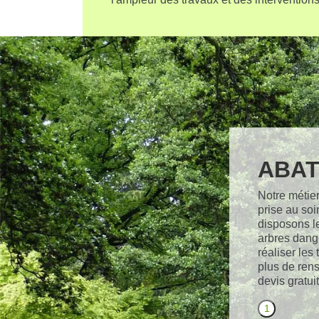
ABAT
Notre métier
prise au soi
disposons le
arbres dang
réaliser les
plus de ren
devis gratuit
1