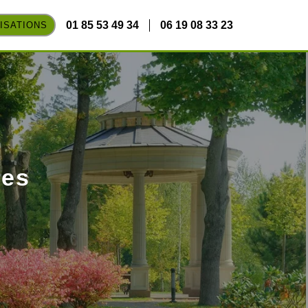
01 85 53 49 34
06 19 08 33 23
ISATIONS
res